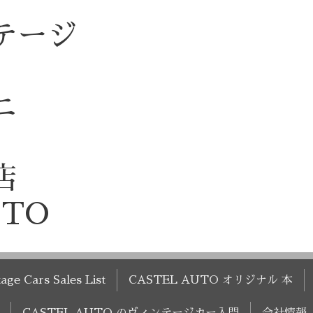
テージ
ニ
店
UTO
age Cars Sales List
CASTEL AUTO オリジナル 本
CASTEL AUTO のヴィンテージカー入門
会社情報