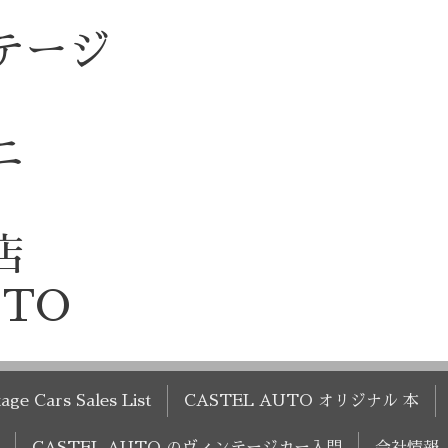
テージ
ニ
店
UTO
age Cars Sales List
CASTEL AUTO オリジナル 本
CASTEL AUTO のヴィンテージカー入門
会社情報