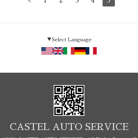
1
2
3
4
5
▼Select Language
CASTEL AUTO SERVICE