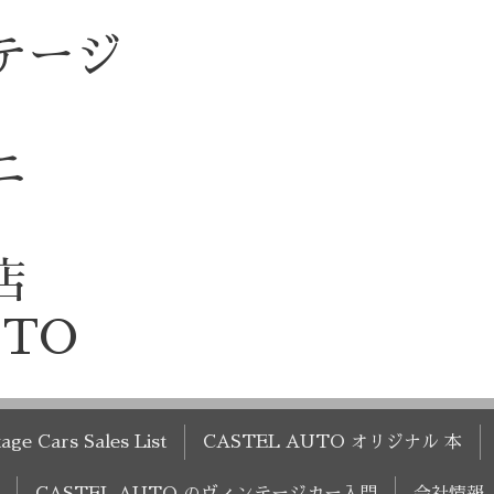
テージ
ニ
店
UTO
age Cars Sales List
CASTEL AUTO オリジナル 本
CASTEL AUTO のヴィンテージカー入門
会社情報