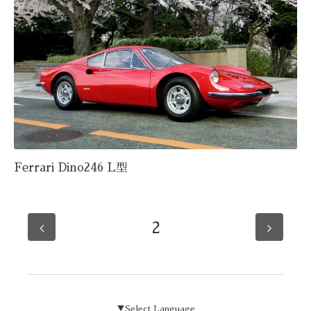
Ferrari Dino246 L型
2
▼Select Language